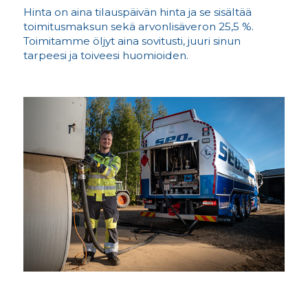
Hinta on aina tilauspäivän hinta ja se sisältää
toimitusmaksun sekä arvonlisäveron 25,5 %.
Toimitamme öljyt aina sovitusti, juuri sinun
tarpeesi ja toiveesi huomioiden.