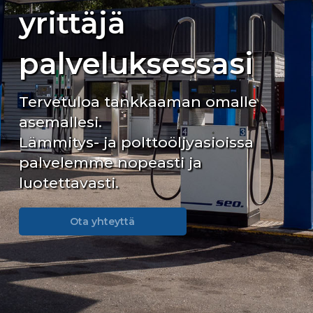
yrittäjä
palveluksessasi
Tervetuloa tankkaaman omalle
asemallesi.
Lämmitys- ja polttoöljyasioissa
palvelemme nopeasti ja
luotettavasti.
Ota yhteyttä