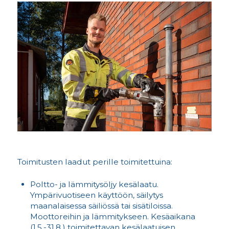
Toimitusten laadut perille toimitettuina:
Poltto- ja lämmitysöljy kesälaatu.
Ympärivuotiseen käyttöön, säilytys
maanalaisessa säiliössä tai sisätiloissa.
Moottoreihin ja lämmitykseen. Kesäaikana
(1.5.-31.8.) toimitettavan kesälaatuisen