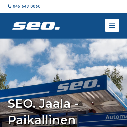
045 643 0060
Nav
SEO. Jaala -
Paikallinen