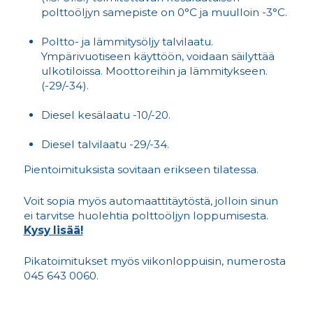
polttoöljyn samepiste on 0°C ja muulloin -3°C.
Poltto- ja lämmitysöljy talvilaatu.
Ympärivuotiseen käyttöön, voidaan säilyttää
ulkotiloissa. Moottoreihin ja lämmitykseen.
(-29/-34).
Diesel kesälaatu -10/-20.
Diesel talvilaatu -29/-34.
Pientoimituksista sovitaan erikseen tilatessa.
Voit sopia myös automaattitäytöstä, jolloin sinun
ei tarvitse huolehtia polttoöljyn loppumisesta.
Kysy lisää!
Pikatoimitukset myös viikonloppuisin, numerosta
045 643 0060.